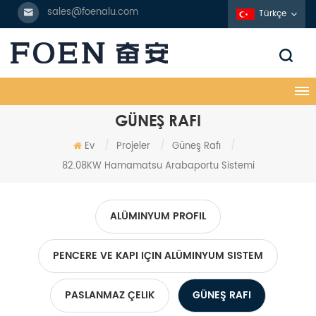
sales@foenalu.com
Türkçe
GÜNEŞ RAFI
Ev
/
Projeler
/
Güneş Rafı
/
82.08KW Hamamatsu Arabaportu Sistemi
ALÜMINYUM PROFIL
PENCERE VE KAPI IÇIN ALÜMINYUM SISTEM
PASLANMAZ ÇELIK
GÜNEŞ RAFI