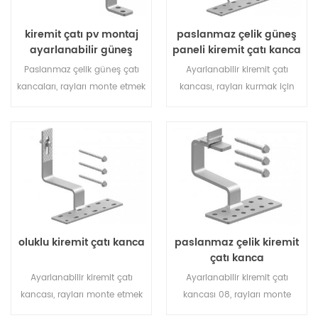
kiremit çatı pv montaj
paslanmaz çelik güneş
ayarlanabilir güneş
paneli kiremit çatı kanca
kanca
Paslanmaz çelik güneş çatı
Ayarlanabilir kiremit çatı
kancaları, rayları monte etmek
kancası, rayları kurmak için
için çatı kirişine sabitlenmiş
çatı kirişine sabitlenmiş kiremit
eğimli porselen karo çatı
çatı güneş montaj sistemi için
güneş raf sistemi için özellikle
özellikle tasarlanmıştır.
tasarlanmıştır.
oluklu kiremit çatı kanca
paslanmaz çelik kiremit
çatı kanca
Ayarlanabilir kiremit çatı
Ayarlanabilir kiremit çatı
kancası, rayları monte etmek
kancası 08, rayları monte
için çatı kirişine sabitlenmiş
etmek için çatı kirişine