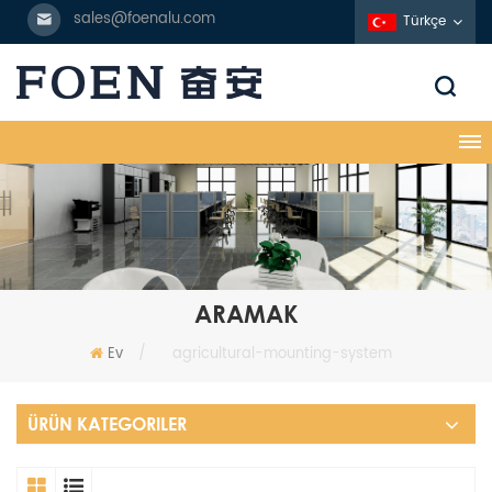
sales@foenalu.com
Türkçe
ARAMAK
Ev
/
agricultural-mounting-system
ÜRÜN KATEGORILER