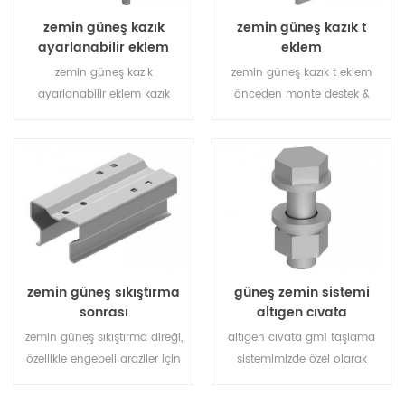
zemin güneş kazık
zemin güneş kazık t
ayarlanabilir eklem
eklem
zemin güneş kazık
zemin güneş kazık t eklem
ayarlanabilir eklem kazık
önceden monte destek &
zemin güneş enerjisi çözümü
amp; bağlamak için
için vazgeçilmez bir parçadır,
kullanılan kazık zemin güneş
önceden monte edilmiş
çözümü için vazgeçilmez bir
desteğin iki ucunu bağlamak
parçasıdır ayakta kazık.
için kullanılır; ayakta kazık.
zemin güneş sıkıştırma
güneş zemin sistemi
sonrası
altıgen cıvata
zemin güneş sıkıştırma direği,
altıgen cıvata gm1 taşlama
özellikle engebeli araziler için
sistemimizde özel olarak
büyük ölçekli kurulum için
kullanılır ve topraklama
ekonomik güneş montaj
vidaları ile çalışır.