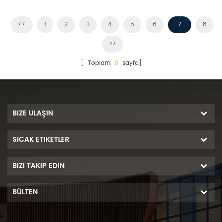
çözümüdür.
<<
1
2
3
4
5
6
7
8
>>
[ Toplam
8
sayfa]
BIZE ULAŞIN
SICAK ETIKETLER
BIZI TAKIP EDIN
BÜLTEN