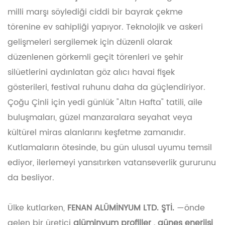
milli marşı söylediği ciddi bir bayrak çekme
törenine ev sahipliği yapıyor. Teknolojik ve askeri
gelişmeleri sergilemek için düzenli olarak
düzenlenen görkemli geçit törenleri ve şehir
silüetlerini aydınlatan göz alıcı havai fişek
gösterileri, festival ruhunu daha da güçlendiriyor.
Çoğu Çinli için yedi günlük "Altın Hafta" tatili, aile
buluşmaları, güzel manzaralara seyahat veya
kültürel miras alanlarını keşfetme zamanıdır.
Kutlamaların ötesinde, bu gün ulusal uyumu temsil
ediyor, ilerlemeyi yansıtırken vatanseverlik gururunu
da besliyor.
Ülke kutlarken,
FENAN ALÜMİNYUM LTD. ŞTİ.
—önde
gelen bir üretici
alüminyum profiller
, güneş enerjisi