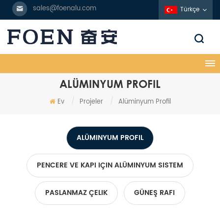
sales@foenalu.com
Türkçe
ALÜMINYUM PROFIL
Ev
/
Projeler
/
Alüminyum Profil
ALÜMINYUM PROFIL
PENCERE VE KAPI IÇIN ALÜMINYUM SISTEM
PASLANMAZ ÇELIK
GÜNEŞ RAFI