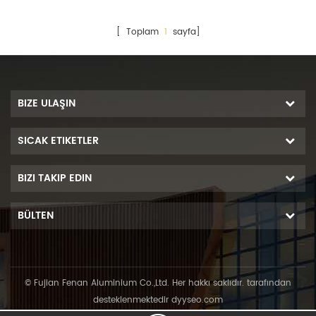
[ Toplam
1
sayfa]
BIZE ULAŞIN
SICAK ETIKETLER
BIZI TAKIP EDIN
BÜLTEN
© Fujian Fenan Aluminium Co.,Ltd. Her hakkı saklıdır. tarafından
desteklenmektedir
dyyseo.com