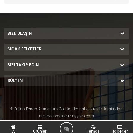
BIZE ULAŞIN
SICAK ETIKETLER
BIZI TAKIP EDIN
BÜLTEN
© Fujian Fenan Aluminium Co.,Ltd. Her hakkı saklıdır. tarafından
desteklenmektedir
dyyseo.com
L
Ev
Ürünler
Temas
Haberler