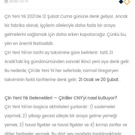
2020-12-11
Çin Yeni Yılı 2021'de 12 Şubat Cuma gününe denk geliyor. Ancak
bir fabrika olarak, işçilerin aileleriyle daha fazla bir araya
gelmelerini sağlamak için daha erken kapatacağız. Çünkü bu,
yılın en önemli festivalidir.
Çin Yeni Yılı'nın tarihi ay takvimine göre belirlenir: tatil, 21
Aralık'taki kış gündönümünden sonraki ikinci yeni aya denk gelir.
Bu nedenle, Çin'de Yeni Yıl her seferinde, normal Gregoryen
takviminin farklı tarihlerine denk gelir;
21 Ocak ve 20 Şubat
.
Çin Yeni Yılı Gelenekleri — Çinliler CNY'yi nasıl kutluyor?
Çin Yeni Yılı'nın başlıca aktiviteleri şunlardır: 1) süslemeler
yapmak, 2) yılbaşı gecesi aileyle bir araya gelme yemeği
yemek, 3) havai fişekler ve havai fişekler ve 4) kırmızı zarflar ve
diğer hediyeler vermek. Bu dört şey aşağıda tanıtılmaktadır.