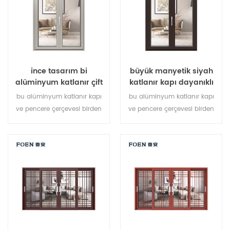
çeşitli kapı tipleri.
ince tasarım bi
büyük manyetik siyah
alüminyum katlanır çift
katlanır kapı dayanıklı
camlı cam kapı
kullanım özelleştirmek
bu alüminyum katlanır kapı
bu alüminyum katlanır kapı
ve pencere çerçevesi birden
ve pencere çerçevesi birden
fazla noktada kilitlenir,
fazla noktada kilitlenir,
sızdırmazlık ve güvenlik
sızdırmazlık ve güvenlik
hırsızlık önleme performansı
hırsızlık önleme performansı
mükemmel. farklı mimari
mükemmel. farklı mimari
ihtiyaçları karşılamak için
ihtiyaçları karşılamak için
çeşitli kapı tipleri.
çeşitli kapı tipleri.