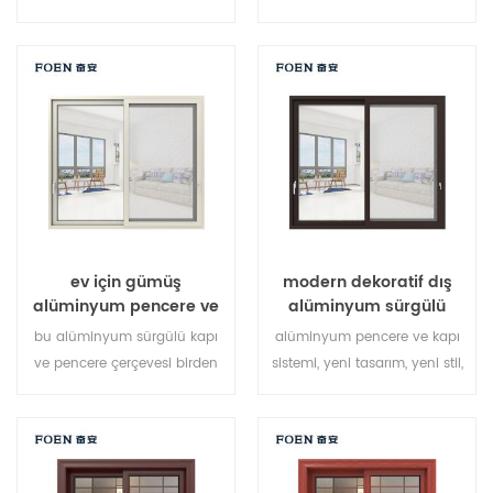
fazla noktada yığılmış,
fazla noktada yığılmış,
sızdırmazlık ve güvenlik
sızdırmazlık ve güvenlik
hırsızlık önleme performansı
hırsızlık önleme performansı
mükemmel. farklı mimari
mükemmel. farklı mimari
ihtiyaçları karşılamak için
ihtiyaçları karşılamak için
çeşitli kapı tipleri
çeşitli kapılar
ev için gümüş
modern dekoratif dış
alüminyum pencere ve
alüminyum sürgülü
kapı
kapılar
bu alüminyum sürgülü kapı
alüminyum pencere ve kapı
ve pencere çerçevesi birden
sistemi, yeni tasarım, yeni stil,
fazla noktada kilitlenir,
yeni geliştirilen ünlü marka
sızdırmazlık ve güvenlik
sahibi.
hırsızlık önleme performansı
mükemmel. farklı mimari