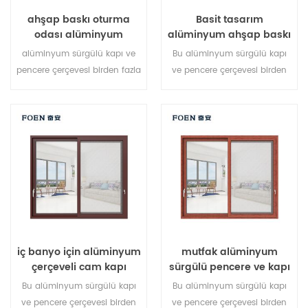
ahşap baskı oturma
Basit tasarım
odası alüminyum
alüminyum ahşap baskı
çerçeve sürgülü pencere
yatak odası sürgülü
alüminyum sürgülü kapı ve
Bu alüminyum sürgülü kapı
sistemi
kapı
pencere çerçevesi birden fazla
ve pencere çerçevesi birden
noktada kilitlenir, sızdırmazlık
fazla noktada kilitlenir,
ve güvenlik hırsızlık önleme
sızdırmazlık ve güvenlik
performansı mükemmel. farklı
hırsızlık performansı
mimari ihtiyaçları karşılamak
mükemmeldir. farklı mimari
için çeşitli kapı tipleri.
ihtiyaçları karşılamak için
çeşitli kapı tipleri.
iç banyo için alüminyum
mutfak alüminyum
çerçeveli cam kapı
sürgülü pencere ve kapı
Bu alüminyum sürgülü kapı
Bu alüminyum sürgülü kapı
ve pencere çerçevesi birden
ve pencere çerçevesi birden