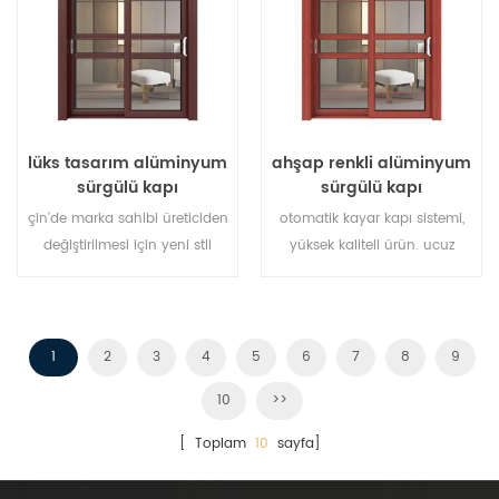
ihtiyaçları karşılamak için
çeşitli kapı tipleri.
lüks tasarım alüminyum
ahşap renkli alüminyum
sürgülü kapı
sürgülü kapı
çin'de marka sahibi üreticiden
otomatik kayar kapı sistemi,
değiştirilmesi için yeni stil
yüksek kaliteli ürün. ucuz
alüminyum kapı sistemi,
fiyata özelleştirme!
toptan için iyi.
1
2
3
4
5
6
7
8
9
10
>>
[ Toplam
10
sayfa]