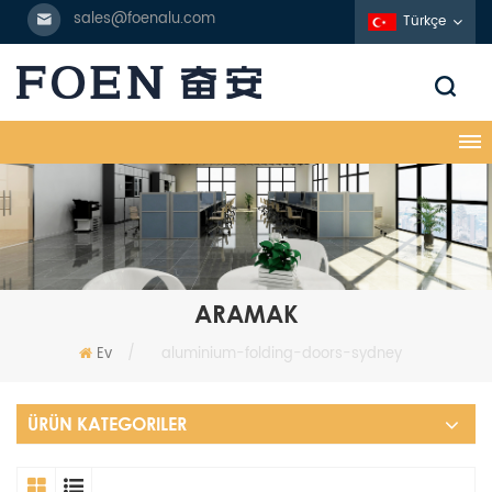
sales@foenalu.com
Türkçe
ARAMAK
Ev
/
aluminium-folding-doors-sydney
ÜRÜN KATEGORILER