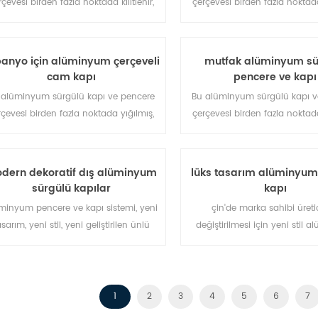
rçevesi birden fazla noktada kilitlenir,
çerçevesi birden fazla noktada 
zdırmazlık ve güvenlik hırsızlık önleme
sızdırmazlık ve güvenlik hırsız
erformansı mükemmel. farklı mimari
performansı mükemmel. fark
htiyaçları karşılamak için çeşitli kapı
ihtiyaçları karşılamak için çeş
banyo için alüminyum çerçeveli
mutfak alüminyum sü
tipleri.
tipleri.
cam kapı
pencere ve kapı
 alüminyum sürgülü kapı ve pencere
Bu alüminyum sürgülü kapı v
rçevesi birden fazla noktada yığılmış,
çerçevesi birden fazla noktada
zdırmazlık ve güvenlik hırsızlık önleme
sızdırmazlık ve güvenlik hırsız
erformansı mükemmel. farklı mimari
performansı mükemmel. fark
htiyaçları karşılamak için çeşitli kapı
ihtiyaçları karşılamak için çeşi
dern dekoratif dış alüminyum
lüks tasarım alüminyum
tipleri
sürgülü kapılar
kapı
minyum pencere ve kapı sistemi, yeni
çin'de marka sahibi üreti
asarım, yeni stil, yeni geliştirilen ünlü
değiştirilmesi için yeni stil
marka sahibi.
kapı sistemi, toptan için 
1
2
3
4
5
6
7