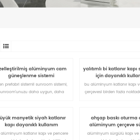
zelleştirilmiş alüminyum cam
yalıtımlı bi katlanır kapı 
güneşlenme sistemi
için dayanıklı kull
en prefabri sistemli sunroom sistemi,
bu alüminyum katlanır kapı 
sunroom'unuzu daha uygun, daha
çerçevesi birden fazla noktada 
nsancıl ve daha uyumlu hale getirir.
sızdırmazlık ve güvenlik hırsız
performansı mükemmel. fark
ihtiyaçları karşılamak için çeş
üyük manyetik siyah katlanır
ahşap baskı oturma 
tipleri.
kapı dayanıklı kullanım
alüminyum çerçeve s
özelleştirmek
pencere sistemi
 alüminyum katlanır kapı ve pencere
alüminyum sürgülü kapı ve