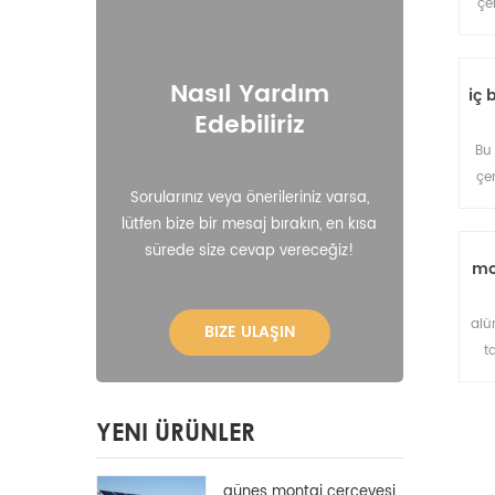
çe
sı
p
i
Nasıl Yardım
iç 
Edebiliriz
Bu
çe
Sorularınız veya önerileriniz varsa,
sı
lütfen bize bir mesaj bırakın, en kısa
p
sürede size cevap vereceğiz!
i
mo
alü
BIZE ULAŞIN
t
YENI ÜRÜNLER
güneş montaj çerçevesi