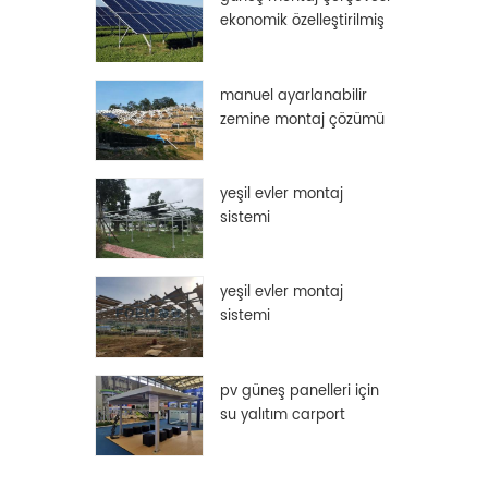
ekonomik özelleştirilmiş
alüminyum güneş paneli
çerçeve
manuel ayarlanabilir
zemine montaj çözümü
yeşil evler montaj
sistemi
yeşil evler montaj
sistemi
pv güneş panelleri için
su yalıtım carport
çözümü