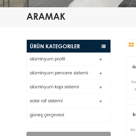
ARAMAK
ÜRÜN KATEGORILER
alüminyum profil
ö
alüminyum pencere sistemi
fo
alüminyum kapı sistemi
i
solar raf sistemi
b
güneş çerçevesi
bu