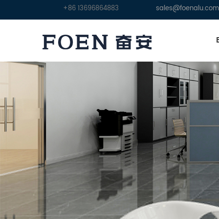
+86 13696864883
sales@foenalu.com