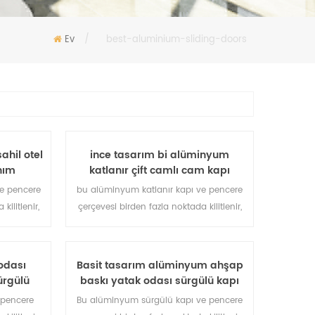
Ev
/
best-aluminium-sliding-doors
sahil otel
ince tasarım bi alüminyum
anım
katlanır çift camlı cam kapı
ve pencere
bu alüminyum katlanır kapı ve pencere
kilitlenir,
çerçevesi birden fazla noktada kilitlenir,
lık önleme
sızdırmazlık ve güvenlik hırsızlık önleme
lı mimari
performansı mükemmel. farklı mimari
itli kapı
ihtiyaçları karşılamak için çeşitli kapı
odası
Basit tasarım alüminyum ahşap
tipleri.
ürgülü
baskı yatak odası sürgülü kapı
 pencere
Bu alüminyum sürgülü kapı ve pencere