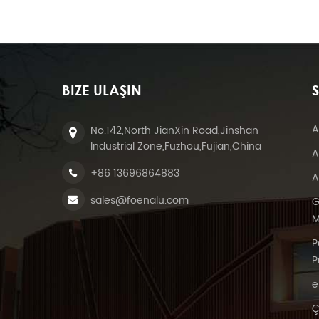
BIZE ULAŞIN
S
A
No.142,North JianXin Road,Jinshan
Industrial Zone,Fuzhou,Fujian,China
A
+86 13696864883
A
sales@foenalu.com
G
M
P
P
e
Ç