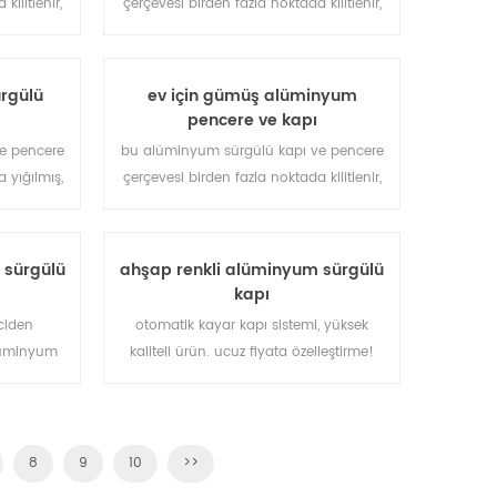
kilitlenir,
çerçevesi birden fazla noktada kilitlenir,
lık önleme
sızdırmazlık ve güvenlik hırsızlık
lı mimari
performansı mükemmeldir. farklı mimari
itli kapı
ihtiyaçları karşılamak için çeşitli kapı
rgülü
ev için gümüş alüminyum
tipleri.
pencere ve kapı
e pencere
bu alüminyum sürgülü kapı ve pencere
 yığılmış,
çerçevesi birden fazla noktada kilitlenir,
lık önleme
sızdırmazlık ve güvenlik hırsızlık önleme
lı mimari
performansı mükemmel. farklı mimari
tli kapılar
ihtiyaçları karşılamak için çeşitli kapı
 sürgülü
ahşap renkli alüminyum sürgülü
tipleri.
kapı
ciden
otomatik kayar kapı sistemi, yüksek
 alüminyum
kaliteli ürün. ucuz fiyata özelleştirme!
iyi.
8
9
10
>>