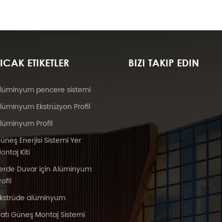
ICAK ETIKETLER
BIZI TAKIP EDIN
lüminyum pencere sistemi
lüminyum Ekstrüzyon Profil
lüminyum Profil
üneş Enerjisi Sistemi Yer
ontaj Kiti
erde Duvar için Alüminyum
rofil
kstrüde alüminyum
atı Güneş Montaj Sistemi