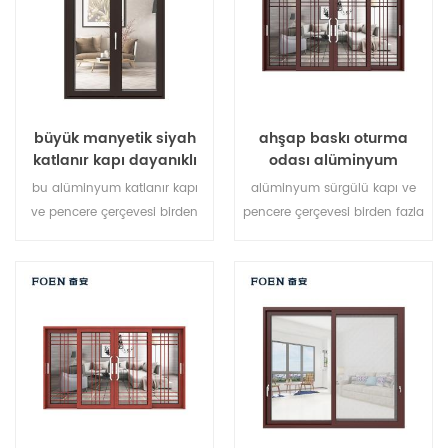
çeşitli kapı tipleri.
çeşitli kapı tipleri.
büyük manyetik siyah
ahşap baskı oturma
katlanır kapı dayanıklı
odası alüminyum
kullanım özelleştirmek
çerçeve sürgülü pencere
bu alüminyum katlanır kapı
alüminyum sürgülü kapı ve
sistemi
ve pencere çerçevesi birden
pencere çerçevesi birden fazla
fazla noktada kilitlenir,
noktada kilitlenir, sızdırmazlık
sızdırmazlık ve güvenlik
ve güvenlik hırsızlık önleme
hırsızlık önleme performansı
performansı mükemmel. farklı
mükemmel. farklı mimari
mimari ihtiyaçları karşılamak
ihtiyaçları karşılamak için
için çeşitli kapı tipleri.
çeşitli kapı tipleri.