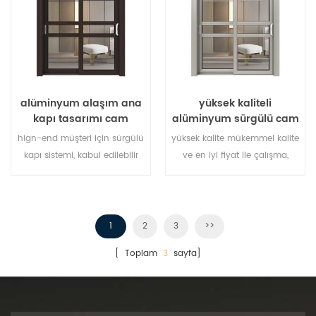
alüminyum alaşım ana
yüksek kaliteli
kapı tasarımı cam
alüminyum sürgülü cam
sürgülü kapı
kapı
hign-end müşteri için sürgülü
yüksek kalite mükemmel kalite
kapı sistemi, kabul edilebilir
ve en iyi fiyat ile çalışma,
müşteri tasarımı,
toptan alıcı ve franchiser
karşılandı. Size en iyi
alüminyum sürgülü kapı ver!
1
2
3
>>
[ Toplam
3
sayfa]