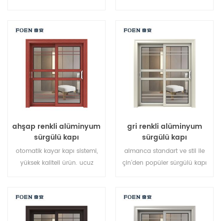
yeni geliştirilen ünlü marka
alüminyum kapı sistemi,
sahibi.
toptan için iyi.
ahşap renkli alüminyum
gri renkli alüminyum
sürgülü kapı
sürgülü kapı
otomatik kayar kapı sistemi,
almanca standart ve stil ile
yüksek kaliteli ürün. ucuz
çin'den popüler sürgülü kapı
fiyata özelleştirme!
sistemi, ab ve abd'de sıcak
satış.