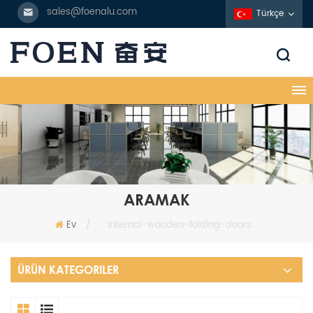
sales@foenalu.com
Türkçe
ARAMAK
Ev
/
internal-wooden-folding-doors
ÜRÜN KATEGORILER