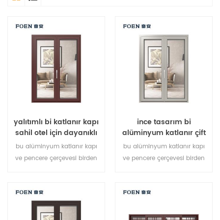
yalıtımlı bi katlanır kapı
ince tasarım bi
sahil otel için dayanıklı
alüminyum katlanır çift
kullanım
camlı cam kapı
bu alüminyum katlanır kapı
bu alüminyum katlanır kapı
ve pencere çerçevesi birden
ve pencere çerçevesi birden
fazla noktada kilitlenir,
fazla noktada kilitlenir,
sızdırmazlık ve güvenlik
sızdırmazlık ve güvenlik
hırsızlık önleme performansı
hırsızlık önleme performansı
mükemmel. farklı mimari
mükemmel. farklı mimari
ihtiyaçları karşılamak için
ihtiyaçları karşılamak için