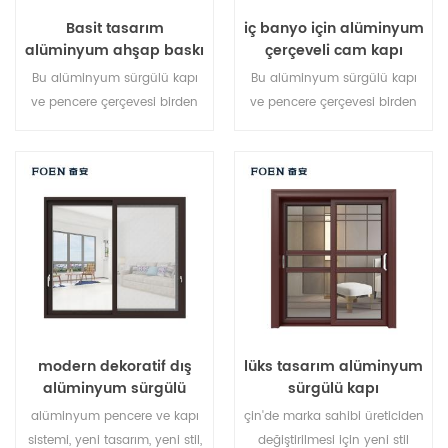
Basit tasarım
iç banyo için alüminyum
alüminyum ahşap baskı
çerçeveli cam kapı
yatak odası sürgülü
Bu alüminyum sürgülü kapı
Bu alüminyum sürgülü kapı
kapı
ve pencere çerçevesi birden
ve pencere çerçevesi birden
fazla noktada kilitlenir,
fazla noktada yığılmış,
sızdırmazlık ve güvenlik
sızdırmazlık ve güvenlik
hırsızlık performansı
hırsızlık önleme performansı
mükemmeldir. farklı mimari
mükemmel. farklı mimari
ihtiyaçları karşılamak için
ihtiyaçları karşılamak için
çeşitli kapı tipleri.
çeşitli kapı tipleri
modern dekoratif dış
lüks tasarım alüminyum
alüminyum sürgülü
sürgülü kapı
kapılar
alüminyum pencere ve kapı
çin'de marka sahibi üreticiden
sistemi, yeni tasarım, yeni stil,
değiştirilmesi için yeni stil