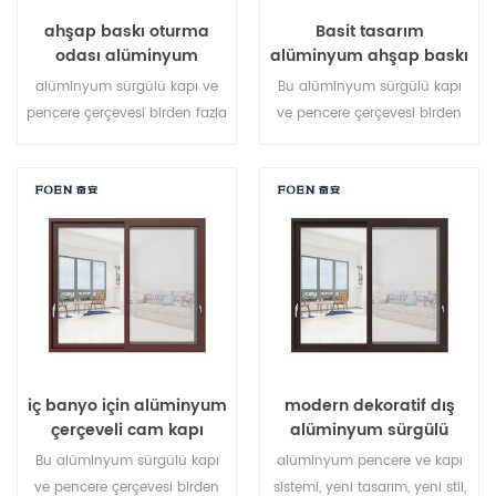
ahşap baskı oturma
Basit tasarım
odası alüminyum
alüminyum ahşap baskı
çerçeve sürgülü pencere
yatak odası sürgülü
alüminyum sürgülü kapı ve
Bu alüminyum sürgülü kapı
sistemi
kapı
pencere çerçevesi birden fazla
ve pencere çerçevesi birden
noktada kilitlenir, sızdırmazlık
fazla noktada kilitlenir,
ve güvenlik hırsızlık önleme
sızdırmazlık ve güvenlik
performansı mükemmel. farklı
hırsızlık performansı
mimari ihtiyaçları karşılamak
mükemmeldir. farklı mimari
için çeşitli kapı tipleri.
ihtiyaçları karşılamak için
çeşitli kapı tipleri.
iç banyo için alüminyum
modern dekoratif dış
çerçeveli cam kapı
alüminyum sürgülü
kapılar
Bu alüminyum sürgülü kapı
alüminyum pencere ve kapı
ve pencere çerçevesi birden
sistemi, yeni tasarım, yeni stil,