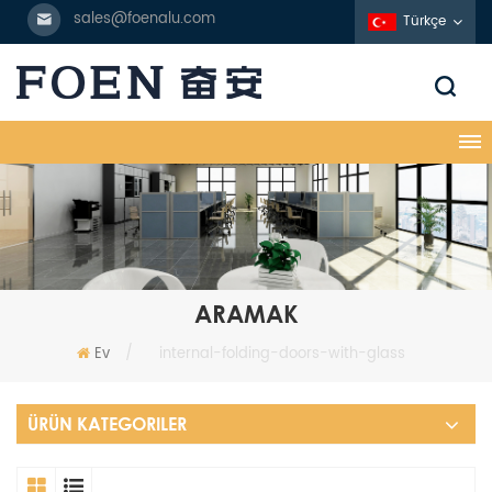
sales@foenalu.com
Türkçe
ARAMAK
Ev
/
internal-folding-doors-with-glass
ÜRÜN KATEGORILER