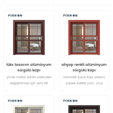
fazla noktada yığılmış,
yeni geliştirilen ünlü marka
sızdırmazlık ve güvenlik
sahibi.
hırsızlık önleme performansı
mükemmel. farklı mimari
ihtiyaçları karşılamak için
çeşitli kapı tipleri
lüks tasarım alüminyum
ahşap renkli alüminyum
sürgülü kapı
sürgülü kapı
çin'de marka sahibi üreticiden
otomatik kayar kapı sistemi,
değiştirilmesi için yeni stil
yüksek kaliteli ürün. ucuz
alüminyum kapı sistemi,
fiyata özelleştirme!
toptan için iyi.