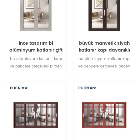
çeşitli kapı tipleri.
ince tasarım bi
büyük manyetik siyah
alüminyum katlanır çift
katlanır kapı dayanıklı
camlı cam kapı
kullanım özelleştirmek
bu alüminyum katlanır kapı
bu alüminyum katlanır kapı
ve pencere çerçevesi birden
ve pencere çerçevesi birden
fazla noktada kilitlenir,
fazla noktada kilitlenir,
sızdırmazlık ve güvenlik
sızdırmazlık ve güvenlik
hırsızlık önleme performansı
hırsızlık önleme performansı
mükemmel. farklı mimari
mükemmel. farklı mimari
ihtiyaçları karşılamak için
ihtiyaçları karşılamak için
çeşitli kapı tipleri.
çeşitli kapı tipleri.