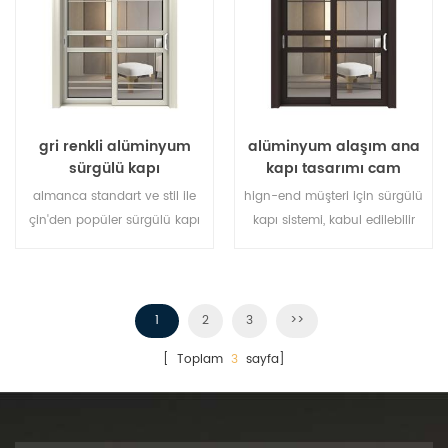
gri renkli alüminyum
alüminyum alaşım ana
sürgülü kapı
kapı tasarımı cam
sürgülü kapı
almanca standart ve stil ile
hign-end müşteri için sürgülü
çin'den popüler sürgülü kapı
kapı sistemi, kabul edilebilir
sistemi, ab ve abd'de sıcak
müşteri tasarımı,
satış.
1
2
3
>>
[ Toplam
3
sayfa]